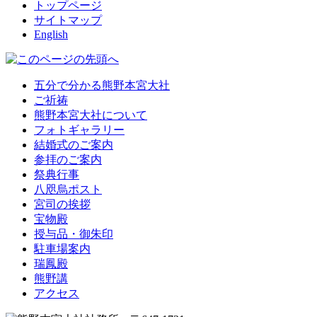
トップページ
サイトマップ
English
五分で分かる熊野本宮大社
ご祈祷
熊野本宮大社について
フォトギャラリー
結婚式のご案内
参拝のご案内
祭典行事
八咫烏ポスト
宮司の挨拶
宝物殿
授与品・御朱印
駐車場案内
瑞鳳殿
熊野講
アクセス