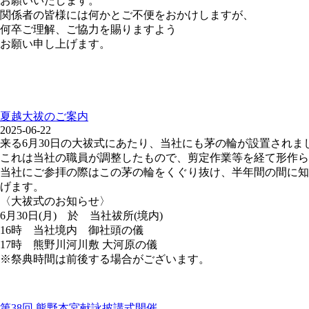
お願いいたします。
関係者の皆様には何かとご不便をおかけしますが、
何卒ご理解、ご協力を賜りますよう
お願い申し上げます。
夏越大祓のご案内
2025-06-22
来る6月30日の大祓式にあたり、当社にも茅の輪が設置されま
これは当社の職員が調整したもので、剪定作業等を経て形作ら
当社にご参拝の際はこの茅の輪をくぐり抜け、半年間の間に知
げます。
〈大祓式のお知らせ〉
6月30日(月) 於 当社祓所(境内)
16時 当社境内 御社頭の儀
17時 熊野川河川敷 大河原の儀
※祭典時間は前後する場合がございます。
第38回 熊野本宮献詠披講式開催