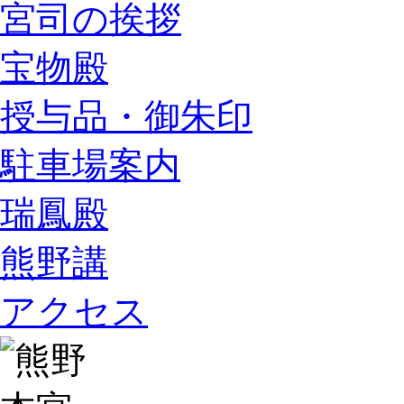
宮司の挨拶
宝物殿
授与品・御朱印
駐車場案内
瑞鳳殿
熊野講
アクセス